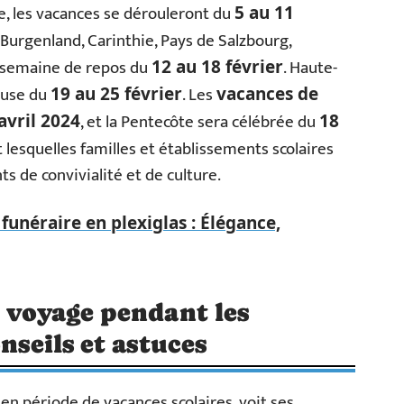
e, les vacances se dérouleront du
5 au 11
e Burgenland, Carinthie, Pays de Salzbourg,
e semaine de repos du
. Haute-
12 au 18 février
ause du
. Les
19 au 25 février
vacances de
, et la Pentecôte sera célébrée du
avril 2024
18
t lesquelles familles et établissements scolaires
 de convivialité et de culture.
funéraire en plexiglas : Élégance,
e voyage pendant les
nseils et astuces
, en période de vacances scolaires, voit ses