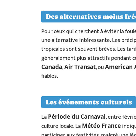
Des alternatives moins fr
Pour ceux qui cherchent à éviter la foule
une alternative intéressante. Les précip
tropicales sont souvent brèves. Les tar
généralement plus attractifs pendant
,
, ou
Canada
Air Transat
American A
fiables.
Les événements culturels
La
, entre févr
Période du Carnaval
culture locale. La
indiqu
Météo France
participer aux festivités, malgré une lé