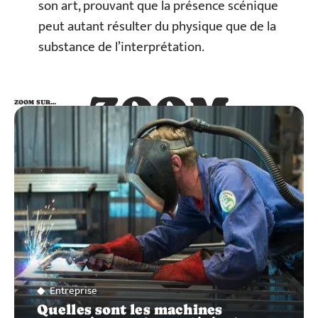
son art, prouvant que la présence scénique
peut autant résulter du physique que de la
substance de l’interprétation.
ZOOM
ZOOM SUR…
SUR…
Entreprise
Quelles sont les machines