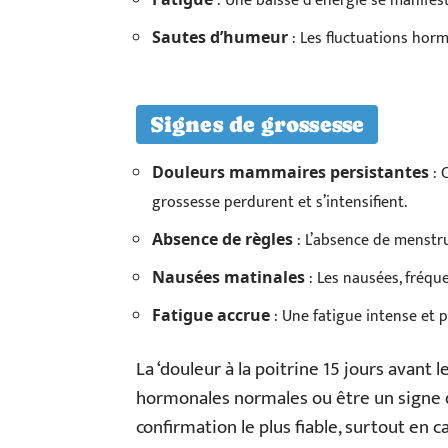
: Une baisse d’énergie se manifest
: Les fluctuations horm
Sautes d’humeur
Signes de grossesse
: 
Douleurs mammaires persistantes
grossesse perdurent et s’intensifient.
: L’absence de menstru
Absence de règles
: Les nausées, fréque
Nausées matinales
: Une fatigue intense et 
Fatigue accrue
La ‘douleur à la poitrine 15 jours avant l
hormonales normales ou être un signe de
confirmation le plus fiable, surtout en