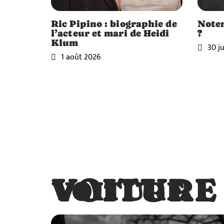
Ric Pipino : biographie de
Note
l’acteur et mari de Heidi
?
Klum
30 ju
1 août 2026
VOITURE
VOITURE