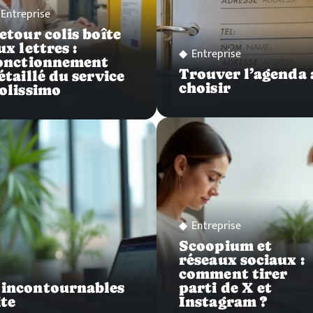
Entreprise
etour colis boîte
ux lettres :
Entreprise
onctionnement
Trouver l’agenda 
étaillé du service
choisir
olissimo
Entreprise
Scoopium et
réseaux sociaux :
comment tirer
s incontournables
parti de X et
ite
Instagram ?