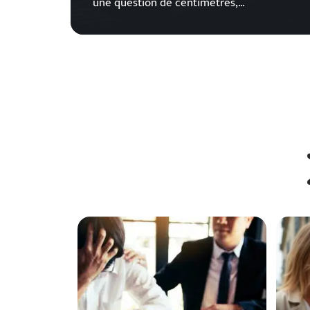
une question de centimètres,
…