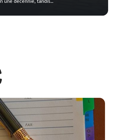
en une décennie, tandis
…
E