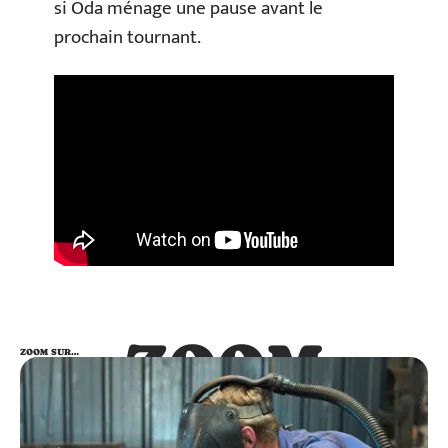
si Oda ménage une pause avant le
prochain tournant.
ZOOM
ZOOM SUR…
SUR…