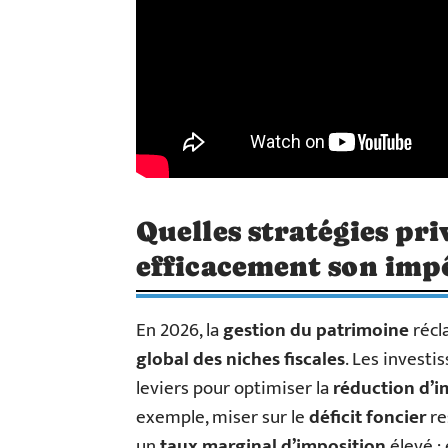
Quelles stratégies pri
efficacement son impô
En 2026, la
gestion du patrimoine
récl
global des niches fiscales
. Les investi
leviers pour optimiser la
réduction d’i
exemple, miser sur le
déficit foncier
re
un
taux marginal d’imposition
élevé :