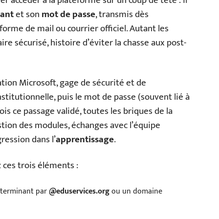
er accéder à la plateforme sur un coup de tête : il
iant
et son
mot de passe
, transmis dès
 forme de mail ou courrier officiel. Autant les
re sécurisé, histoire d’éviter la chasse aux post-
tion Microsoft, gage de sécurité et de
stitutionnelle, puis le mot de passe (souvent lié à
fois ce passage validé, toutes les briques de la
stion des modules, échanges avec l’équipe
ression dans l’
apprentissage
.
 ces trois éléments :
e terminant par
@eduservices.org
ou un domaine