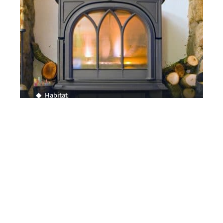
Habitat
Comment bien choisir une poêle à
bois ?
Contact
Mentions Légales
Sitemap
© 2025 | affairesdujour.com