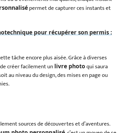
permet de capturer ces instants et
rsonnalisé
hotechnique pour récupérer son permis :
ette tâche encore plus aisée. Grâce à diverses
 de créer facilement un
qui saura
livre photo
soit au niveau du design, des mises en page ou
nies.
lement sources de découvertes et d’aventures.
, c’est un moyen de se
bum photo personnalisé