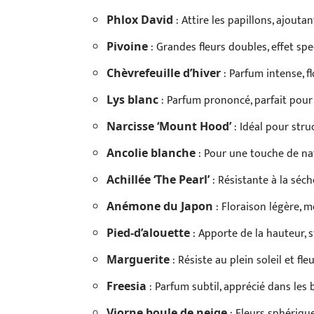
: Attire les papillons, ajouta
Phlox David
: Grandes fleurs doubles, effet spe
Pivoine
: Parfum intense, fl
Chèvrefeuille d’hiver
: Parfum prononcé, parfait pour l
Lys blanc
: Idéal pour stru
Narcisse ‘Mount Hood’
: Pour une touche de nat
Ancolie blanche
: Résistante à la séche
Achillée ‘The Pearl’
: Floraison légère, 
Anémone du Japon
: Apporte de la hauteur, 
Pied-d’alouette
: Résiste au plein soleil et fl
Marguerite
: Parfum subtil, apprécié dans les 
Freesia
: Fleurs sphérique
Viorne boule de neige