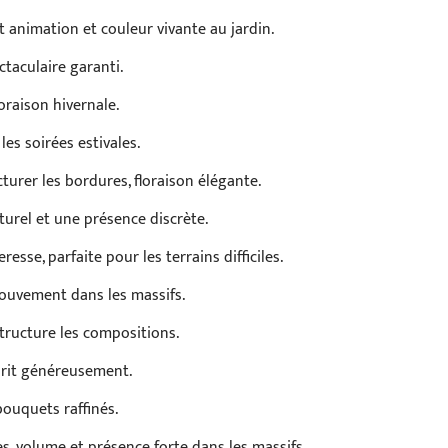
nt animation et couleur vivante au jardin.
ctaculaire garanti.
oraison hivernale.
es soirées estivales.
cturer les bordures, floraison élégante.
urel et une présence discrète.
resse, parfaite pour les terrains difficiles.
mouvement dans les massifs.
structure les compositions.
eurit généreusement.
bouquets raffinés.
s, volume et présence forte dans les massifs.