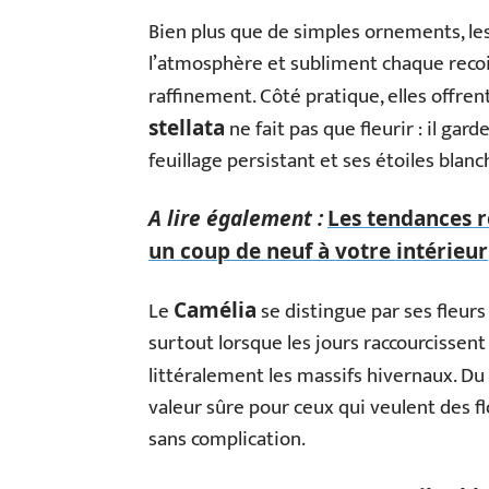
Bien plus que de simples ornements, les
l’atmosphère et subliment chaque recoin
raffinement. Côté pratique, elles offren
ne fait pas que fleurir : il gar
stellata
feuillage persistant et ses étoiles blan
A lire également :
Les tendances 
un coup de neuf à votre intérieur
Le
se distingue par ses fleurs
Camélia
surtout lorsque les jours raccourcissent e
littéralement les massifs hivernaux. Du 
valeur sûre pour ceux qui veulent des f
sans complication.