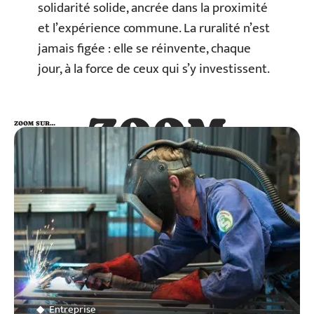
solidarité solide, ancrée dans la proximité
et l’expérience commune. La ruralité n’est
jamais figée : elle se réinvente, chaque
jour, à la force de ceux qui s’y investissent.
ZOOM
ZOOM SUR…
SUR…
Entreprise