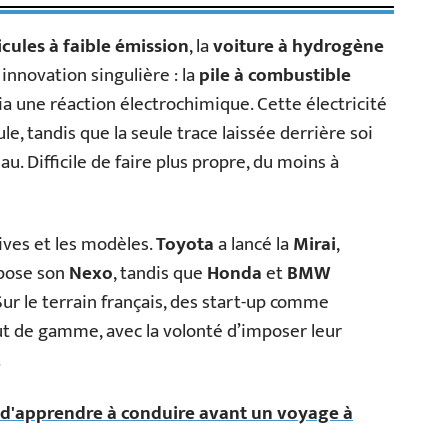
cules à faible émission
, la
voiture à hydrogène
 innovation singulière : la
pile à combustible
ia une réaction électrochimique. Cette électricité
le, tandis que la seule trace laissée derrière soi
u. Difficile de faire plus propre, du moins à
tives et les modèles.
Toyota
a lancé la
Mirai
,
pose son
Nexo
, tandis que
Honda
et
BMW
Sur le terrain français, des start-up comme
t de gamme, avec la volonté d’imposer leur
.
 d'apprendre à conduire avant un voyage à