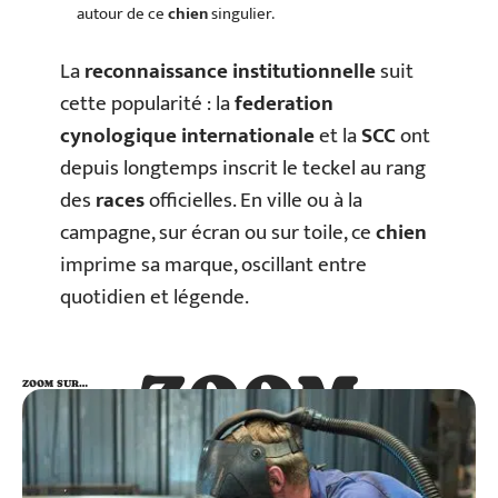
autour de ce
chien
singulier.
La
reconnaissance institutionnelle
suit
cette popularité : la
federation
cynologique internationale
et la
SCC
ont
depuis longtemps inscrit le teckel au rang
des
races
officielles. En ville ou à la
campagne, sur écran ou sur toile, ce
chien
imprime sa marque, oscillant entre
quotidien et légende.
ZOOM
ZOOM SUR…
SUR…